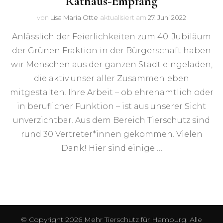
Rathaus-Empfang
von
Lisa Maria Otte
aktualisiert am
27. Juni 2022
Anlässlich der Feierlichkeiten zum 40. Jubiläum
der Grünen Fraktion in der Bürgerschaft haben
wir Menschen aus der ganzen Stadt eingeladen,
die aktiv unser aller Zusammenleben
mitgestalten. Ihre Arbeit – ob ehrenamtlich oder
in beruflicher Funktion – ist aus unserer Sicht
unverzichtbar. Aus dem Bereich Tierschutz sind
rund 30 Vertreter*innen gekommen. Vielen
Dank! Hier sind einige …
© Copyright 2026
Mehr Tierschutz für Hamburg
. Alle