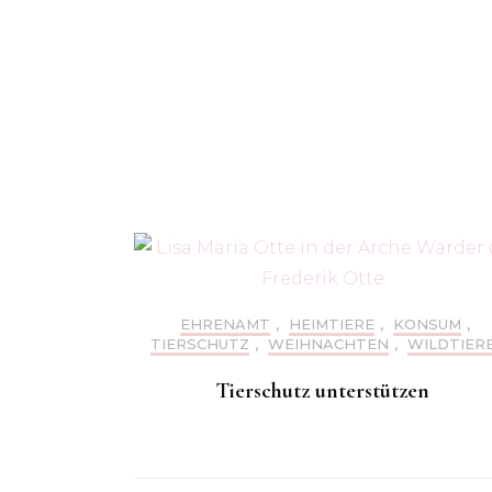
EHRENAMT
,
HEIMTIERE
,
KONSUM
,
TIERSCHUTZ
,
WEIHNACHTEN
,
WILDTIER
Tierschutz unterstützen