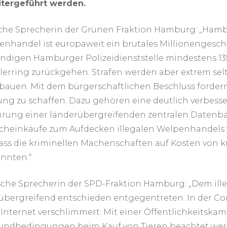
itergeführt werden.
tische Sprecherin der Grünen Fraktion Hamburg: „Ham
enhandel ist europaweit ein brutales Millionengesc
ändigen Hamburger Polizeidienststelle mindestens 13
dlerring zurückgehen. Strafen werden aber extrem se
auen. Mit dem bürgerschaftlichen Beschluss fordern 
ung zu schaffen. Dazu gehören eine deutlich verbess
nführung einer länderübergreifenden zentralen Daten
Scheinkäufe zum Aufdecken illegalen Welpenhandels 
 dass die kriminellen Machenschaften auf Kosten von 
nnten.“
tische Sprecherin der SPD-Fraktion Hamburg: „Dem ill
übergreifend entschieden entgegentreten. In der Cor
ternet verschlimmert. Mit einer Öffentlichkeitskamp
 Grundbedingungen beim Kauf von Tieren beachtet w