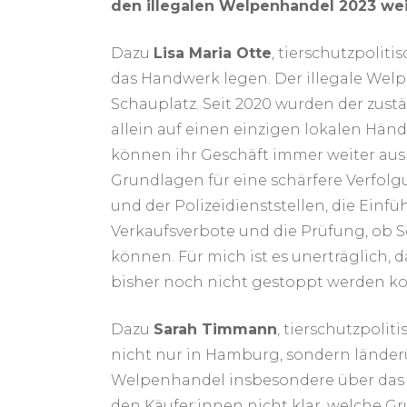
den illegalen Welpenhandel 2023 we
Dazu
Lisa Maria Otte
, tierschutzpoli
das Handwerk legen. Der illegale Welp
Schauplatz. Seit 2020 wurden der zust
allein auf einen einzigen lokalen Hän
können ihr Geschäft immer weiter ausb
Grundlagen für eine schärfere Verfolg
und der Polizeidienststellen, die Ei
Verkaufsverbote und die Prüfung, ob 
können. Für mich ist es unerträglich,
bisher noch nicht gestoppt werden ko
Dazu
Sarah Timmann
, tierschutzpoli
nicht nur in Hamburg, sondern länder
Welpenhandel insbesondere über das In
den Käufer:innen nicht klar, welche