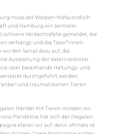
burg muss der Welpen-Mafia endlich
häft und Hamburg ein zentraler
5 schwere Verdachtsfälle gemeldet, die
lten verhängt und die Täter*innen
wir den Senat dazu auf, die
erte Ausstattung der Veterinärämter
bank über bestehende Haltungs- und
verstärkt durchgeführt werden
kranken und traumatisierten Tieren
egalen Handel mit Tieren müssen wir
ona-Pandemie hat sich der illegalen
agne klären wir auf, denn oftmals ist
erden müssen. Diese Kampagne wollen