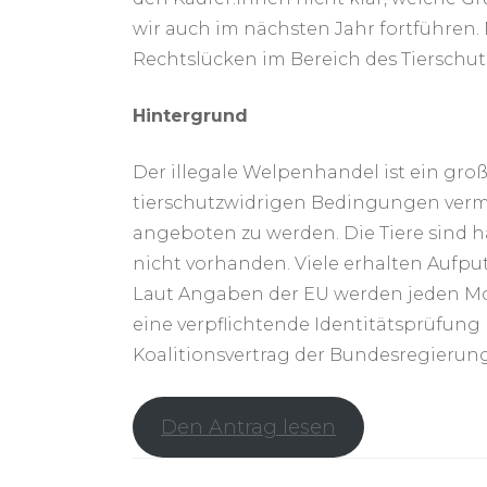
wir auch im nächsten Jahr fortführen
Rechtslücken im Bereich des Tierschut
Hintergrund
Der illegale Welpenhandel ist ein gro
tierschutzwidrigen Bedingungen verm
angeboten zu werden. Die Tiere sind h
nicht vorhanden. Viele erhalten Aufput
Laut Angaben der EU werden jeden Mo
eine verpflichtende Identitätsprüfung
Koalitionsvertrag der Bundesregierung
Den Antrag lesen