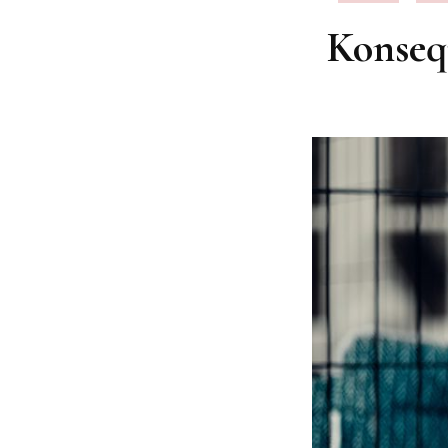
Tierheim Süderstraße
kommen – Otte: „Unser
Konseq
Einsatz für mehr Tierschutz
hat sich ausgezahlt“
Mehr Geld für Hamburgs
Tierschutz –
Doppelhaushalt 2023/24
„Das Tierheim hat einen
Neubau verdient“
Konsequent gegen illegalen
Welpenhandel
Besserer Tierschutz für
freilebende Katzen