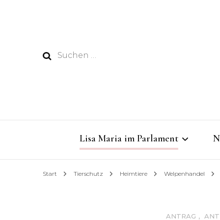
Suchen
nach:
Lisa Maria im Parlament
N
Start
Tierschutz
Heimtiere
Welpenhandel
Dabei sein im Rathaus
Dringende Gelder für das
ANTRAG
,
ANT