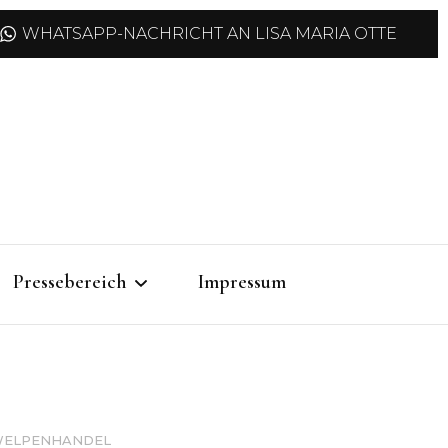
WHATSAPP-NACHRICHT AN LISA MARIA OTTE
Pressebereich
Impressum
Pressemitteilungen
Pressefotos
ELPENHANDEL