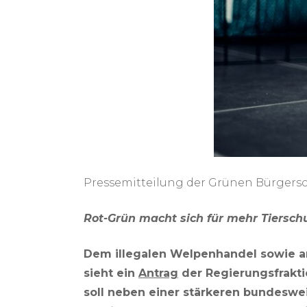
Hilfe für das Hamburger
Tierheim kommt
Hamburger Fischmarkt –
Wichtiger Schritt für mehr
Tierschutz
Pressemitteilung der Grünen Bürgersc
Rot-Grün macht sich für mehr Tierschu
Dem illegalen Welpenhandel sowie a
sieht ein
Antrag
der Regierungsfrakt
soll neben einer stärkeren bundesw