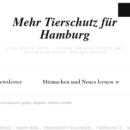
Mehr Tierschutz für
Hamburg
Lisa Maria Otte – Grüne Abgeordnete der
Hamburgischen Bürgerschaft
ewsletter
Mitmachen und Neues lernen
Konsequent gegen illegalen Welpenhandel
Rathausführung mit Lisa
Maria Otte
RÄGE
,
HEIMTIERE
,
PRESSEMITTEILUNGEN
,
TIERSCHUTZ
,
W