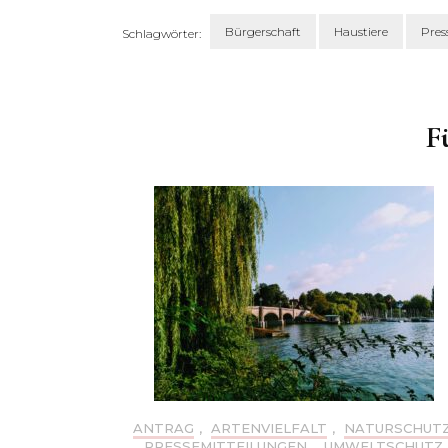
Bürgerschaft
Haustiere
Pres
Schlagwörter:
Beitragsnavigation
F
ANTRAG
,
ARTENVIELFALT
,
NATURSCHUT
PRESSEMITTEILUNGEN
,
UMWELTSCHUTZ