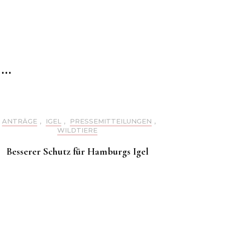
 …
ANTRÄGE
,
IGEL
,
PRESSEMITTEILUNGEN
,
WILDTIERE
Besserer Schutz für Hamburgs Igel