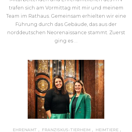
trafen sich am Vormittag mit mir und meinem
Team im Rathaus. Gemeinsam erhielten wir eine
Führung durch das Gebäude, das aus der
norddeutschen Neorenaissance stammt. Zuerst
ging es …
EHRENAMT
,
FRANZISKUS-TIERHEIM
,
HEIMTIERE
,