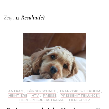
Zeigt
12 Resultat(e)
ANTRAG
,
BÜRGERSCHAFT
,
FRANZISKUS-TIERHEIM
,
HEIMTIERE
,
HTV
,
PRESSE
,
PRESSEMITTEILUNGEN
,
TIERHEIM SÜDERSTRASSE
,
TIERSCHUTZ