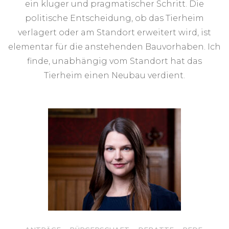
ein kluger und pragmatischer Schritt. Die
politische Entscheidung, ob das Tierheim
verlagert oder am Standort erweitert wird, ist
elementar für die anstehenden Bauvorhaben. Ich
finde, unabhängig vom Standort hat das
Tierheim einen Neubau verdient.