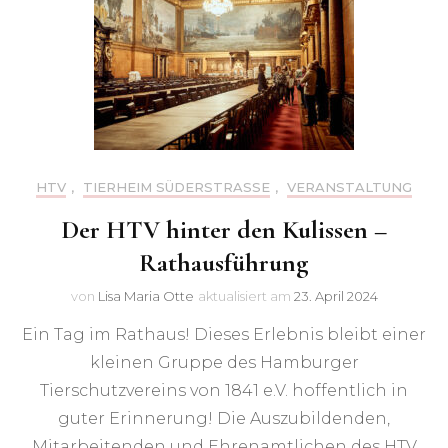
HTV
,
TIERHEIM SÜDERSTRASSE
,
VERANSTALTUNG
Der HTV hinter den Kulissen –
Rathausführung
von
Lisa Maria Otte
aktualisiert am
23. April 2024
Ein Tag im Rathaus! Dieses Erlebnis bleibt einer
kleinen Gruppe des Hamburger
Tierschutzvereins von 1841 e.V. hoffentlich in
guter Erinnerung! Die Auszubildenden,
Mitarbeitenden und Ehrenamtlichen des HTV