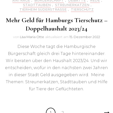
ANTRÄGE
,
BÜRGERSCHAFT
,
DEBATTE
,
REDE
,
STADTTAUBEN
,
STREUNERKATZEN
,
TIERHEIM SÜDERSTRASSE
,
TIERSCHUTZ
Mehr Geld für Hamburgs Tierschutz –
Doppelhaushalt 2023/24
von
Lisa Maria Otte
aktualisiert am
15. Dezember 2022
Diese Woche tagt die Hamburgische
Bürgerschaft gleich drei Tage hintereinander.
Wir beraten über den Haushalt 2023/24. Und wir
entscheiden, wofür in den nächsten zwei Jahren
in dieser Stadt Geld ausgegeben wird. Meine
Themen: Streunerkatzen, Stadttauben und Hilfe
für Tiere der Geflüchteten.
Seitennummerierung
Seite
Seite
1
2