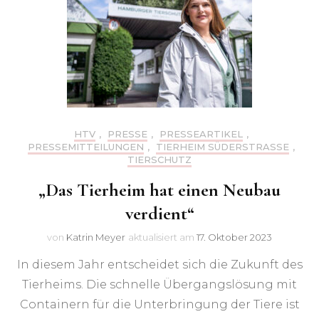
HTV
,
PRESSE
,
PRESSEARTIKEL
,
PRESSEMITTEILUNGEN
,
TIERHEIM SÜDERSTRASSE
,
TIERSCHUTZ
„Das Tierheim hat einen Neubau
verdient“
von
Katrin Meyer
aktualisiert am
17. Oktober 2023
In diesem Jahr entscheidet sich die Zukunft des
Tierheims. Die schnelle Übergangslösung mit
Containern für die Unterbringung der Tiere ist