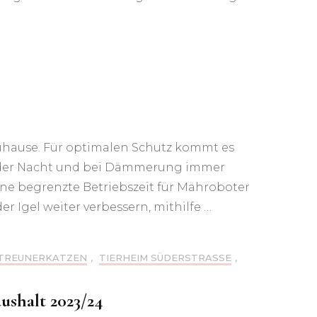
Zuhause. Für optimalen Schutz kommt es
n der Nacht und bei Dämmerung immer
ine begrenzte Betriebszeit für Mähroboter
r Igel weiter verbessern, mithilfe …
TREUNERKATZEN
,
TIERHEIM SÜDERSTRASSE
,
shalt 2023/24