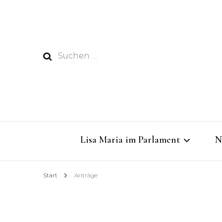
Suchen
nach:
Lisa Maria im Parlament
N
Start
Anträge
Dabei sein im Rathaus
Dringende Gelder für das