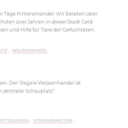
i Tage hintereinander. Wir beraten über
hsten zwei Jahren in dieser Stadt Geld
 und Hilfe für Tiere der Geflüchteten.
UTZ
,
WELPENHANDEL
n. Der illegale Welpenhandel ist
zentraler Schauplatz.“
MITTEILUNGEN
,
STREUNERKATZEN
,