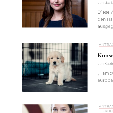
von
Lisa 
Diese 
den Hau
ausgeg
ANTRA
Konse
von
Katr
„Hambu
europa
ANTRA
TIERHE