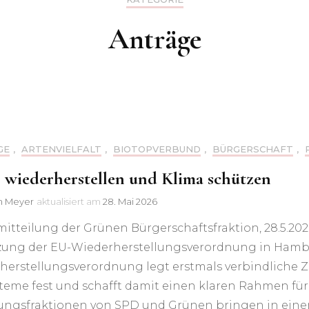
Tierschutz-Netzwerken
beim Grünen
Anträge
Neujahrsempfang
GE
,
ARTENVIELFALT
,
BIOTOPVERBUND
,
BÜRGERSCHAFT
,
 wiederherstellen und Klima schützen
in Meyer
aktualisiert am
28. Mai 2026
mitteilung der Grünen Bürgerschaftsfraktion, 28.5.20
ung der EU-Wiederherstellungsverordnung in Hamb
herstellungsverordnung legt erstmals verbindliche Z
teme fest und schafft damit einen klaren Rahmen fü
ungsfraktionen von SPD und Grünen bringen in ei