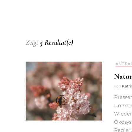
Tierheim Süderstraße
kommen – Otte: „Unser
Einsatz für mehr Tierschutz
hat sich ausgezahlt“
Mehr Geld für Hamburgs
Zeigt
5 Resultat(e)
Tierschutz –
Doppelhaushalt 2023/24
ANTRÄ
„Das Tierheim hat einen
Natur
Neubau verdient“
von
Katr
Konsequent gegen illegalen
Presse
Welpenhandel
Umsetz
Wieder
Besserer Tierschutz für
Ökosys
freilebende Katzen
Regier