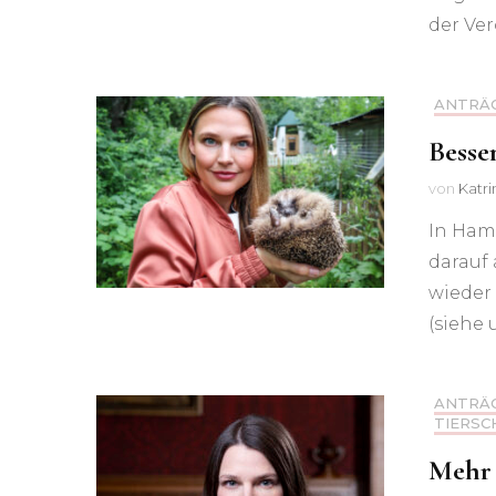
Hilfe für das Hamburger
der Ve
Tierheim kommt
ANTRÄ
Hamburger Fischmarkt –
Wichtiger Schritt für mehr
Besse
Tierschutz
von
Katr
In Ham
darauf
wieder
(siehe 
ANTRÄ
TIERSC
Mehr 