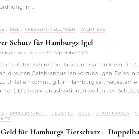
rordnung in …
GE
,
IGEL
,
PRESSEMITTEILUNGEN
,
WILDTIERE
rer Schutz für Hamburgs Igel
in Meyer
aktualisiert am
30. September 2025
burg bieten zahlreiche Parks und Gärten Igeln ein 
 an, direkten Gefahrenquellen vorzubeugen. Da es i
 zu Unfällen kommt, gilt in Hamburg seit neuestem e
unten). Die Regierungsfraktionen wollen den Schutz de
GE
,
BÜRGERSCHAFT
,
DEBATTE
,
REDE
,
STADTTAUBEN
,
S
HUTZ
Geld für Hamburgs Tierschutz – Doppelhau