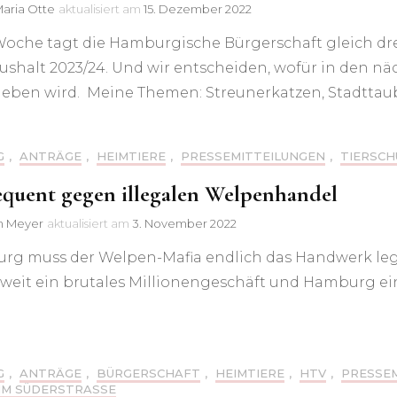
Maria Otte
aktualisiert am
15. Dezember 2022
Woche tagt die Hamburgische Bürgerschaft gleich dre
shalt 2023/24. Und wir entscheiden, wofür in den näc
eben wird. Meine Themen: Streunerkatzen, Stadttauben
G
,
ANTRÄGE
,
HEIMTIERE
,
PRESSEMITTEILUNGEN
,
TIERSCH
quent gegen illegalen Welpenhandel
in Meyer
aktualisiert am
3. November 2022
rg muss der Welpen-Mafia endlich das Handwerk lege
weit ein brutales Millionengeschäft und Hamburg ein 
G
,
ANTRÄGE
,
BÜRGERSCHAFT
,
HEIMTIERE
,
HTV
,
PRESSE
IM SÜDERSTRASSE