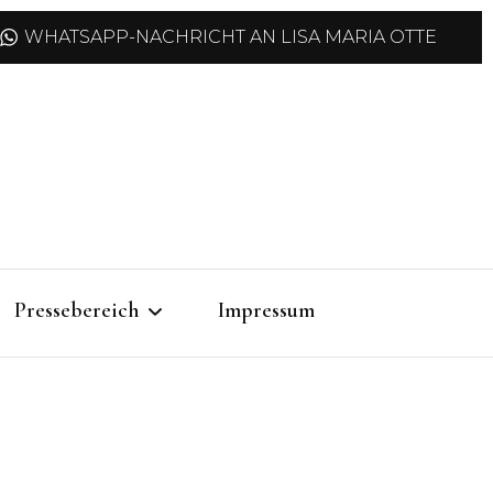
WHATSAPP-NACHRICHT AN LISA MARIA OTTE
Pressebereich
Impressum
Pressemitteilungen
Pressefotos