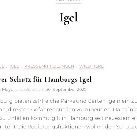
Tierschutz-Netzwerken
beim Grünen
Igel
Neujahrsempfang
GE
,
IGEL
,
PRESSEMITTEILUNGEN
,
WILDTIERE
rer Schutz für Hamburgs Igel
in Meyer
aktualisiert am
30. September 2025
burg bieten zahlreiche Parks und Gärten Igeln ein 
 an, direkten Gefahrenquellen vorzubeugen. Da es i
 zu Unfällen kommt, gilt in Hamburg seit neuestem e
unten). Die Regierungsfraktionen wollen den Schutz de