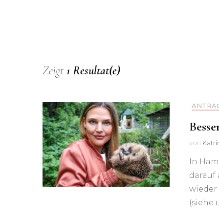
Tierheim Süderstraße
kommen – Otte: „Unser
Einsatz für mehr Tierschutz
hat sich ausgezahlt“
Mehr Geld für Hamburgs
Zeigt
1 Resultat(e)
Tierschutz –
Doppelhaushalt 2023/24
ANTRÄ
„Das Tierheim hat einen
Besse
Neubau verdient“
von
Katr
Konsequent gegen illegalen
In Ham
Welpenhandel
darauf
wieder
Besserer Tierschutz für
(siehe 
freilebende Katzen