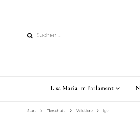
Suchen
nach:
Lisa Maria im Parlament
N
Start
Tierschutz
Wildtiere
Igel
Dabei sein im Rathaus
Dringende Gelder für das