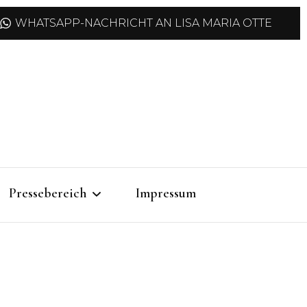
WHATSAPP-NACHRICHT AN LISA MARIA OTTE
Pressebereich
Impressum
Pressemitteilungen
Pressefotos