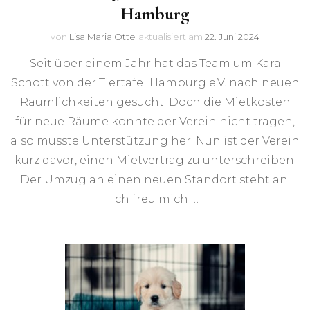
Hamburg
von
Lisa Maria Otte
aktualisiert am
22. Juni 2024
Seit über einem Jahr hat das Team um Kara
Schott von der Tiertafel Hamburg e.V. nach neuen
Räumlichkeiten gesucht. Doch die Mietkosten
für neue Räume konnte der Verein nicht tragen,
also musste Unterstützung her. Nun ist der Verein
kurz davor, einen Mietvertrag zu unterschreiben.
Der Umzug an einen neuen Standort steht an.
Ich freu mich …