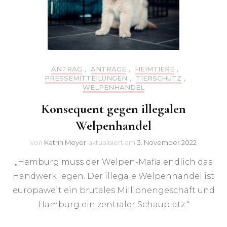
ANTRAG
,
ANTRÄGE
,
HEIMTIERE
,
PRESSEMITTEILUNGEN
,
TIERSCHUTZ
,
WELPENHANDEL
Konsequent gegen illegalen
Welpenhandel
von
Katrin Meyer
aktualisiert am
3. November 2022
„Hamburg muss der Welpen-Mafia endlich das
Handwerk legen. Der illegale Welpenhandel ist
europaweit ein brutales Millionengeschäft und
Hamburg ein zentraler Schauplatz.“