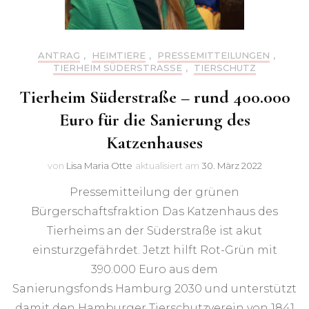
ANTRAG
,
HEIMTIERE
,
PRESSEMITTEILUNGEN
,
TIERHEIM SÜDERSTRASSE
,
TIERSCHUTZ
Tierheim Süderstraße – rund 400.000
Euro für die Sanierung des
Katzenhauses
von
Lisa Maria Otte
aktualisiert am
30. März 2022
Pressemitteilung der grünen
Bürgerschaftsfraktion Das Katzenhaus des
Tierheims an der Süderstraße ist akut
einsturzgefährdet. Jetzt hilft Rot-Grün mit
390.000 Euro aus dem
Sanierungsfonds Hamburg 2030 und unterstützt
damit den Hamburger Tierschutzverein von 1841