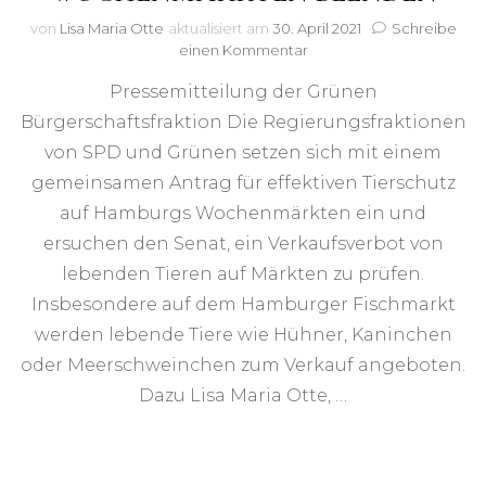
von
Lisa Maria Otte
aktualisiert am
30. April 2021
Schreibe
zu
einen Kommentar
FÜR
Pressemitteilung der Grünen
MEHR
SCHUTZ
Bürgerschaftsfraktion Die Regierungsfraktionen
VON
von SPD und Grünen setzen sich mit einem
KLEINTIEREN:
VERKAUF
gemeinsamen Antrag für effektiven Tierschutz
LEBENDER
auf Hamburgs Wochenmärkten ein und
TIERE
ersuchen den Senat, ein Verkaufsverbot von
AUF
WOCHENMÄRKTEN
lebenden Tieren auf Märkten zu prüfen.
BEENDEN
Insbesondere auf dem Hamburger Fischmarkt
werden lebende Tiere wie Hühner, Kaninchen
oder Meerschweinchen zum Verkauf angeboten.
Dazu Lisa Maria Otte, …