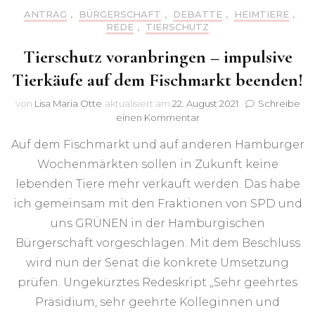
ANTRAG
,
BÜRGERSCHAFT
,
DEBATTE
,
HEIMTIERE
,
REDE
,
TIERSCHUTZ
Tierschutz voranbringen – impulsive
Tierkäufe auf dem Fischmarkt beenden!
von
Lisa Maria Otte
aktualisiert am
22. August 2021
Schreibe
zu
einen Kommentar
Tierschutz
Auf dem Fischmarkt und auf anderen Hamburger
voranbringen
–
Wochenmärkten sollen in Zukunft keine
impulsive
lebenden Tiere mehr verkauft werden. Das habe
Tierkäufe
auf
ich gemeinsam mit den Fraktionen von SPD und
dem
uns GRÜNEN in der Hamburgischen
Fischmarkt
Bürgerschaft vorgeschlagen. Mit dem Beschluss
beenden!
wird nun der Senat die konkrete Umsetzung
prüfen. Ungekürztes Redeskript „Sehr geehrtes
Präsidium, sehr geehrte Kolleginnen und