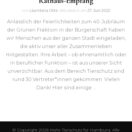
Rathaus-Empfang
von
Lisa Maria Otte
aktualisiert am
27. Juni 2022
Anlässlich der Feierlichkeiten zum 40. Jubiläum
der Grünen Fraktion in der Bürgerschaft haben
wir Menschen aus der ganzen Stadt eingeladen,
die aktiv unser aller Zusammenleben
mitgestalten. Ihre Arbeit – ob ehrenamtlich oder
in beruflicher Funktion – ist aus unserer Sicht
unverzichtbar. Aus dem Bereich Tierschutz sind
rund 30 Vertreter*innen gekommen. Vielen
Dank! Hier sind einige …
© Copyright 2026
Mehr Tierschutz für Hamburg
. Alle