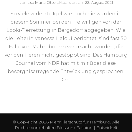
von
Lisa Maria Otte
aktualisiert am
22. August 2021
So viele verletzte Igel wie noch nie wurden in
diesem Sommer bei den Freiwilligen von der
Looki-Tierrettung in Bergedorf abgegeben. Wie
die Leiterin Vanessa Haloui berichtet, sind fast 50
Fälle von Mährobotern verursacht worden, die
vor den Tieren nicht gestoppt sind. Das Hamburg
Journal vom NDR hat mit mir über diese
besorgniserregende Entwicklung gesprochen.
Der …
© Copyright 2026
Mehr Tierschutz für Hamburg
. Alle
Rechte vorbehalten.
Blossom Fashion | Entwickelt