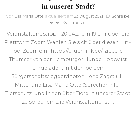
in unserer Stadt?
von
Lisa Maria Otte
aktualisiert am
23. August 2021
Schreibe
zu
einen Kommentar
Veranstaltung:
Veranstaltungstipp – 20.04.21 um 19 Uhr über die
Wie
geht
Plattform Zoom Wählen Sie sich über diesen Link
es
bei Zoom ein: https://gruenlink.de/1zic Jule
den
Tieren
Thumser von der Hamburger Hunde-Lobby ist
in
eingeladen, mit den beiden
unserer
Bürgerschaftsabgeordneten Lena Zagst (HH
Stadt?
Mitte) und Lisa Maria Otte (Sprecherin für
Tierschutz) und Ihnen über Tiere in unserer Stadt
zu sprechen. Die Veranstaltung ist …