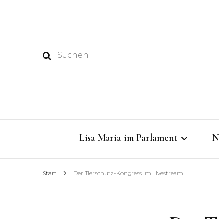
Suchen
nach:
Lisa Maria im Parlament
N
Start
Der Tierschutz-Kongress im Livestream
Dabei sein im Rathaus
Dringende Gelder für das