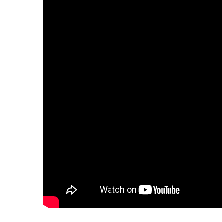
Hilfe für das Hamburger
Tierheim kommt
Hamburger Fischmarkt –
Wichtiger Schritt für mehr
Tierschutz