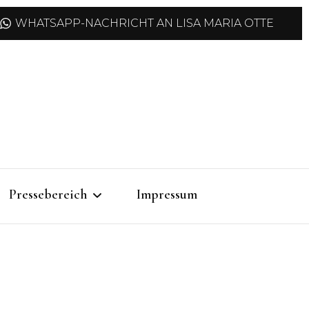
WHATSAPP-NACHRICHT AN LISA MARIA OTTE
Pressebereich
Impressum
Pressemitteilungen
Pressefotos