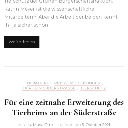
Tierschutz der Grünen Bürgerschaftsfraktion.
Katrin Meyer ist die wissenschaftliche
Mitarbeiterin. Aber die Arbeit der beiden kennt
ihr ja sicher schon …
Weiterlesen
HEIMTIERE
,
PRESSEMITTEILUNGEN
,
TIERHEIM SÜDERSTRASSE
,
TIERSCHUTZ
Für eine zeitnahe Erweiterung des
Tierheims an der Süderstraße
von
Lisa Maria Otte
aktualisiert am
5. Oktober 2021