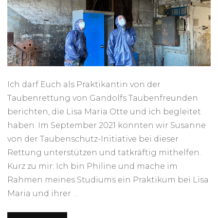
Ich darf Euch als Praktikantin von der
Taubenrettung von Gandolfs Taubenfreunden
berichten, die Lisa Maria Otte und ich begleitet
haben. Im September 2021 konnten wir Susanne
von der Taubenschutz-Initiative bei dieser
Rettung unterstützen und tatkräftig mithelfen.
Kurz zu mir: Ich bin Philine und mache im
Rahmen meines Studiums ein Praktikum bei Lisa
Maria und ihrer …