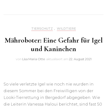
TIERSCHUTZ
,
WILDTIERE
Mähroboter: Eine Gefahr für Igel
und Kaninchen
von
Lisa Maria Otte
aktualisiert am
22. August 2021
So viele verletzte Igel wie noch nie wurden in
diesem Sommer bei den Freiwilligen von der
Looki-Tierrettung in Bergedorf abgegeben. Wie
die Leiterin Vanessa Haloui berichtet, sind fast 50