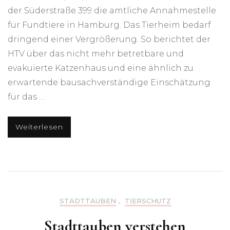
der Süderstraße 399 die amtliche Annahmestelle
für Fundtiere in Hamburg. Das Tierheim bedarf
dringend einer Vergrößerung. So berichtet der
HTV über das nicht mehr betretbare und
evakuierte Katzenhaus und eine ähnlich zu
erwartende bausachverständige Einschätzung
für das …
Weiterlesen
STADTTAUBEN
,
TIERSCHUTZ
Stadttauben verstehen