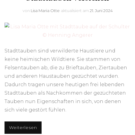
von
Lisa Maria Otte
aktualisiert am
21. Juni 2024
Stadttauben sind verwilderte Haustiere und
keine heimischen Wildtiere. Sie stammen von
Felsentauben ab, die zu Brieftauben, Ziertauben
und anderen Haustauben gezüchtet wurden.
Dadurch tragen unsere heutigen frei lebenden
Stadttauben als Nachkommen der gezüchteten
Tauben nun Eigenschaften in sich, von denen
sich viele gestört fühlen.
Weiterlesen