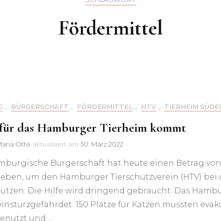
Tierschutz-Netzwerken
beim Grünen
Fördermittel
Neujahrsempfang
G
,
BÜRGERSCHAFT
,
FÖRDERMITTEL
,
HTV
,
TIERHEIM SÜDE
 für das Hamburger Tierheim kommt
Maria Otte
aktualisiert am
30. März 2022
mburgische Bürgerschaft hat heute einen Betrag vo
geben, um den Hamburger Tierschutzverein (HTV) bei 
ützen. Die Hilfe wird dringend gebraucht: Das Hambur
einsturzgefährdet. 150 Plätze für Katzen mussten eva
genutzt und …