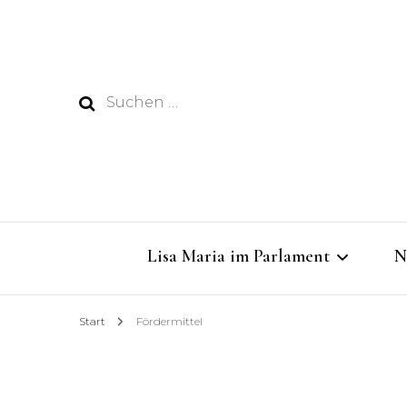
Suchen
nach:
Lisa Maria im Parlament
N
Start
Fördermittel
Dabei sein im Rathaus
Dringende Gelder für das