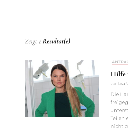
Tierheim Süderstraße
kommen – Otte: „Unser
Einsatz für mehr Tierschutz
hat sich ausgezahlt“
Mehr Geld für Hamburgs
Zeigt
1 Resultat(e)
Tierschutz –
Doppelhaushalt 2023/24
ANTRA
„Das Tierheim hat einen
Hilfe
Neubau verdient“
von
Lisa 
Konsequent gegen illegalen
Die Ha
Welpenhandel
freige
unterst
Besserer Tierschutz für
Teilen 
freilebende Katzen
nicht 