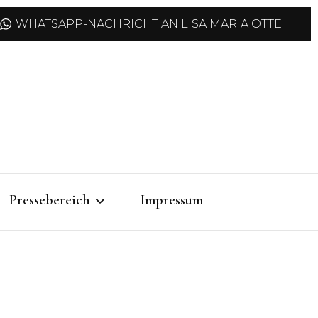
WHATSAPP-NACHRICHT AN LISA MARIA OTTE
Pressebereich
Impressum
Pressemitteilungen
Pressefotos