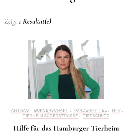
Zeigt
1 Resultat(e)
ANTRAG
,
BÜRGERSCHAFT
,
FÖRDERMITTEL
,
HTV
,
TIERHEIM SÜDERSTRASSE
,
TIERSCHUTZ
Hilfe für das Hamburger Tierheim