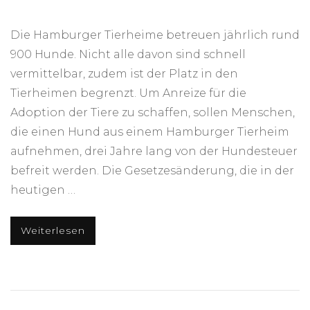
Die Hamburger Tierheime betreuen jährlich rund
900 Hunde. Nicht alle davon sind schnell
vermittelbar, zudem ist der Platz in den
Tierheimen begrenzt. Um Anreize für die
Adoption der Tiere zu schaffen, sollen Menschen,
die einen Hund aus einem Hamburger Tierheim
aufnehmen, drei Jahre lang von der Hundesteuer
befreit werden. Die Gesetzesänderung, die in der
heutigen …
Weiterlesen