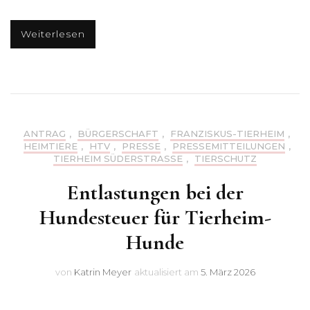
Weiterlesen
ANTRAG
,
BÜRGERSCHAFT
,
FRANZISKUS-TIERHEIM
,
HEIMTIERE
,
HTV
,
PRESSE
,
PRESSEMITTEILUNGEN
,
TIERHEIM SÜDERSTRASSE
,
TIERSCHUTZ
Entlastungen bei der
Hundesteuer für Tierheim-
Hunde
von
Katrin Meyer
aktualisiert am
5. März 2026