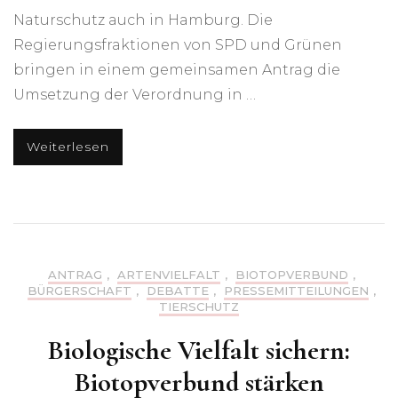
Naturschutz auch in Hamburg. Die
Regierungsfraktionen von SPD und Grünen
bringen in einem gemeinsamen Antrag die
Umsetzung der Verordnung in …
Weiterlesen
ANTRAG
,
ARTENVIELFALT
,
BIOTOPVERBUND
,
BÜRGERSCHAFT
,
DEBATTE
,
PRESSEMITTEILUNGEN
,
TIERSCHUTZ
Biologische Vielfalt sichern:
Biotopverbund stärken