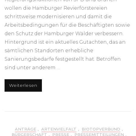
wollen die Hamburger Revierförstereien
schrittweise modernisieren und damit die
Arbeitsbedingungen für die Beschäftigten sowie
den Schutz der Hamburger Wälder verbessern.
Hintergrund ist ein aktuelles Gutachten, das an
sämtlichen Standorten erhebliche
Sanierungsbedarfe festgestellt hat. Betroffen
sind unter anderem …
Weiterlesen
ANTRÄGE
,
ARTENVIELFALT
,
BIOTOPVERBUND
,
BÜRGERSCHAFT
,
PRESSE
,
PRESSEMITTEILUNGEN
,