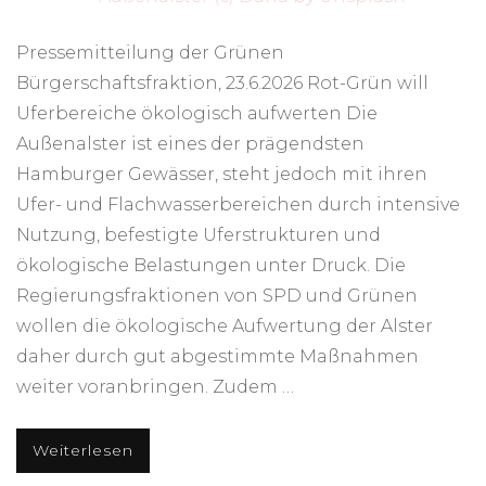
Pressemitteilung der Grünen
Bürgerschaftsfraktion, 23.6.2026 Rot-Grün will
Uferbereiche ökologisch aufwerten Die
Außenalster ist eines der prägendsten
Hamburger Gewässer, steht jedoch mit ihren
Ufer- und Flachwasserbereichen durch intensive
Nutzung, befestigte Uferstrukturen und
ökologische Belastungen unter Druck. Die
Regierungsfraktionen von SPD und Grünen
wollen die ökologische Aufwertung der Alster
daher durch gut abgestimmte Maßnahmen
weiter voranbringen. Zudem …
Weiterlesen