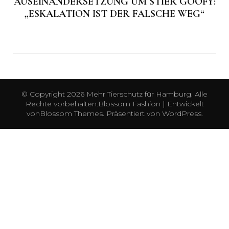
AUSEINANDERSETZUNG UM STIER GOOFY:
„ESKALATION IST DER FALSCHE WEG“
© Copyright 2026
Mehr Tierschutz für Hamburg
. Alle
Rechte vorbehalten.
Blossom Fashion | Entwickelt
von
Blossom Themes
. Präsentiert von
WordPress
.