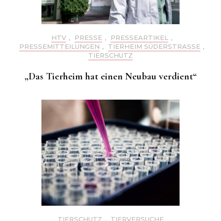
HTV
,
PRESSE
,
PRESSEARTIKEL
,
PRESSEMITTEILUNGEN
,
TIERHEIM SÜDERSTRASSE
,
TIERSCHUTZ
„Das Tierheim hat einen Neubau verdient“
TIERSCHUTZ
,
TIERVERSUCHE