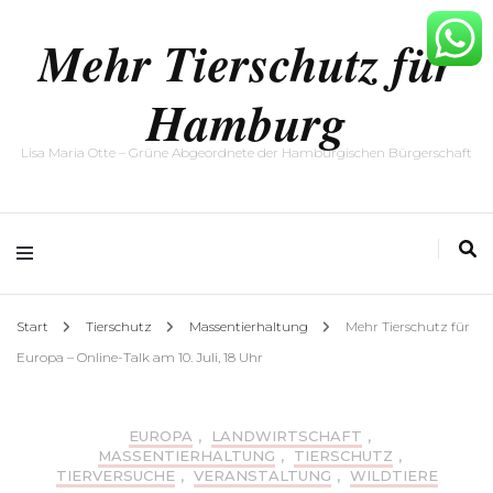
Mehr Tierschutz für
Hamburg
Lisa Maria Otte – Grüne Abgeordnete der Hamburgischen Bürgerschaft
Start
Tierschutz
Massentierhaltung
Mehr Tierschutz für
Europa – Online-Talk am 10. Juli, 18 Uhr
EUROPA
,
LANDWIRTSCHAFT
,
MASSENTIERHALTUNG
,
TIERSCHUTZ
,
TIERVERSUCHE
,
VERANSTALTUNG
,
WILDTIERE