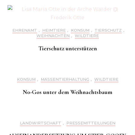
EHRENAMT
,
HEIMTIERE
,
KONSUM
,
TIERSCHUTZ
,
WEIHNACHTEN
,
WILDTIERE
Tierschutz unterstützen
KONSUM
,
MASSENTIERHALTUNG
,
WILDTIERE
No-Gos unter dem Weihnachtsbaum
LANDWIRTSCHAFT
,
PRESSEMITTEILUNGEN