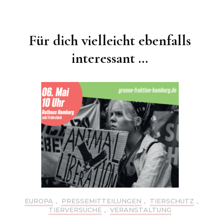
Beitragsnavigation
Für dich vielleicht ebenfalls
interessant …
EUROPA
,
PRESSEMITTEILUNGEN
,
TIERSCHUTZ
,
TIERVERSUCHE
,
VERANSTALTUNG