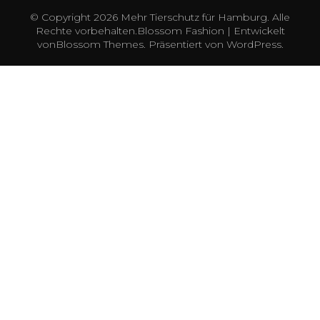
© Copyright 2026
Mehr Tierschutz für Hamburg
. Alle
Rechte vorbehalten.
Blossom Fashion | Entwickelt
von
Blossom Themes
. Präsentiert von
WordPress
.