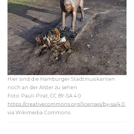
Hier sind die Hamburger Stadtmusikanten
noch an der Alster zu sehen.
Foto: Pauli-Pirat, CC BY-SA 4.0
https://creativecommons.org/licenses/by-sa/4.0
,
via Wikimedia Commons