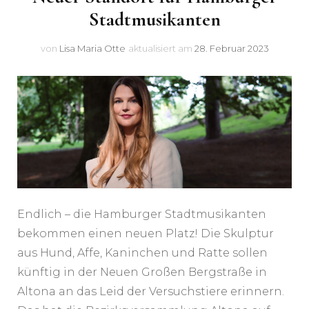
Stadtmusikanten
von
Lisa Maria Otte
aktualisiert am
28. Februar 2023
Endlich – die Hamburger Stadtmusikanten
bekommen einen neuen Platz! Die Skulptur
aus Hund, Affe, Kaninchen und Ratte sollen
künftig in der Neuen Großen Bergstraße in
Altona an das Leid der Versuchstiere erinnern.